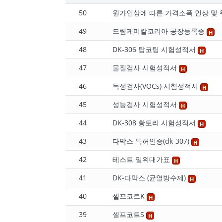
50
원가인상에 따른 가격소폭 인상 및
49
드림케미칼코리아 공장등록증
H
48
DK-306 탑코팅 시험성적서
H
47
물질검사 시험성적서
H
46
독성검사(VOCs) 시험성적서
H
45
성능검사 시험성적서
H
44
DK-308 황토리 시험성적서
H
43
다막스 특허인증(dk-307)
H
42
테스트 일위대가표
H
41
DK-다막스 (균열방수제)
H
40
셀프코트K
H
39
셀프코트S
H