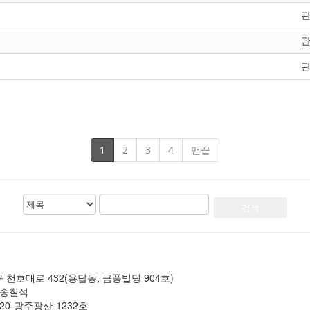
1
2
3
4
맨끝
검
검
색
색
대
어
상
천호대로 432(용답동, 금풍빌딩 904호)
 송칠석
020-광주광산-1232호