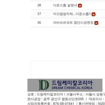
38
다운스톱 설명서
H
37
미끄럼방지제...다운스톱!!
H
36
아바슈퍼코트 첨단시공현장
H
게
시
물
검
상호 : 드림케미칼코리아ㅣ서울사무소 : 서울시 성동구 
색
본사공장 : 광주 광산구 평동산단로235 ㅣ 대표이사 :
사업자등록번호 : 874-08-01541 ㅣ통신판매업 : 제2