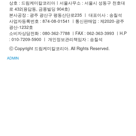
검
상호 : 드림케미칼코리아ㅣ서울사무소 : 서울시 성동구 천호대
로 432(용답동, 금풍빌딩 904호)
색
본사공장 : 광주 광산구 평동산단로235 ㅣ 대표이사 : 송칠석
사업자등록번호 : 874-08-01541 ㅣ통신판매업 : 제2020-광주
광산-1232호
소비자상담전화 : 080-362-7788 ㅣFAX : 062-363-3993 ㅣH.P
: 010-7209-5900 ㅣ 개인정보관리책임자 : 송칠석
ⓒ Copyright 드림케미칼코리아. All Rights Reserved.
ADMIN