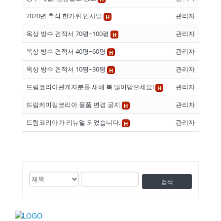
2020년 추석 한가위 인사말
관리자
H
옥상 방수 견적서 70평~100평
관리자
H
옥상 방수 견적서 40평~60평
관리자
H
옥상 방수 견적서 10평~30평
관리자
H
드림코리아관계자분들 새해 복 많이받으세요!
관리자
H
드림케미칼코리아 물품 변경 공지
관리자
H
드림코리아가 리뉴얼 되었습니다.
관리자
H
검
검
게
색
색
시
대
어
상
물