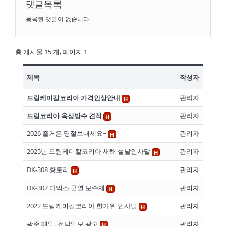
댓글목록
등록된 댓글이 없습니다.
총 게시물 15 개, 페이지 1
제목
작성자
드림케미칼코리아 가격인상안내
관리자
H
드림코리아 옥상방수 견적
관리자
H
2026 즐거은 명절보내세요~
관리자
H
2025년 드림케미칼코리아 새해 설날인사말
관리자
H
DK-308 황토리
관리자
H
DK-307 다막스 균열 보수제
관리자
H
2022 드림케미칼코리아 한가위 인사말
관리자
H
광주 매일, 전남일보 광고
관리자
H