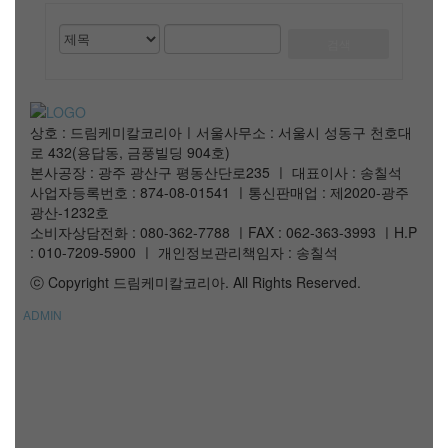
검
검
게
색
색
시
대
어
상
물
검
상호 : 드림케미칼코리아ㅣ서울사무소 : 서울시 성동구 천호대
로 432(용답동, 금풍빌딩 904호)
색
본사공장 : 광주 광산구 평동산단로235 ㅣ 대표이사 : 송칠석
사업자등록번호 : 874-08-01541 ㅣ통신판매업 : 제2020-광주
광산-1232호
소비자상담전화 : 080-362-7788 ㅣFAX : 062-363-3993 ㅣH.P
: 010-7209-5900 ㅣ 개인정보관리책임자 : 송칠석
ⓒ Copyright 드림케미칼코리아. All Rights Reserved.
ADMIN