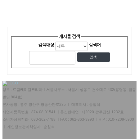
게시물 검색
기타
dk-305(드림데칼)
검색대상
검색어
관리자
09-02
조회수 1170
기타
dk-308(황토리)
관리자
09-02
조회수 1232
상호 : 드림케미칼코리아ㅣ서울사무소 : 서울시 성동구 천호대로 432(용답동, 금풍
빌딩 904호)
기타
dk-307(다막스)
본사공장 : 광주 광산구 평동산단로235 ㅣ 대표이사 : 송칠석
사업자등록번호 : 874-08-01541 ㅣ통신판매업 : 제2020-광주광산-1232호
관리자
09-01
조회수 1259
소비자상담전화 : 080-362-7788 ㅣFAX : 062-363-3993 ㅣH.P : 010-7209-5900
ㅣ 개인정보관리책임자 : 송칠석
기타
dk-306(탑 코팅 발수제)