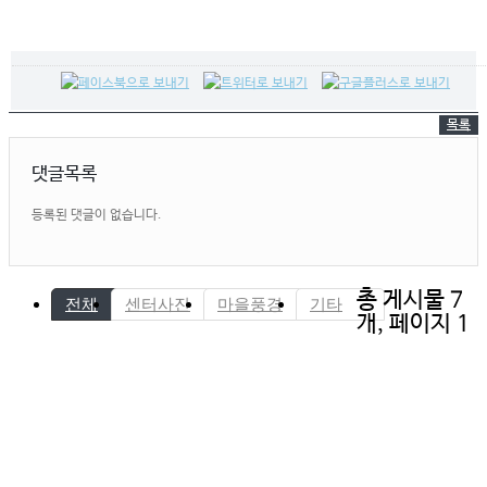
목록
댓글목록
등록된 댓글이 없습니다.
총 게시물 7
전체
센터사진
마을풍경
기타
개, 페이지 1
기타
dk-5000(오염스톱)
관리자
09-02
조회수 1179